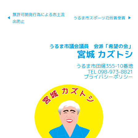
投
無許可開発行為による赤土流
稿
うるま市スポーツ功労賞受賞
出防止
ナ
ビ
ゲ
ー
うるま市議会議員 会派「希望の会」
宮城 カズトシ
シ
ョ
ン
うるま市田場355-10番地
TEL 098-973-8821
プライバシーポリシー