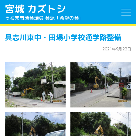
宮城 カズトシ
うるま市議会議員 会派「希望の会」
具志川東中・田場小学校通学路整備
2021年9月22日