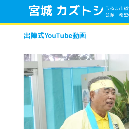
宮城 カズトシ
うるま市議
会派「希望
出陣式YouTube動画