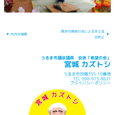
投
無許可開発行為による赤土流
稿
市内外視察
出防止
ナ
ビ
ゲ
ー
うるま市議会議員 会派「希望の会」
宮城 カズトシ
シ
ョ
ン
うるま市田場355-10番地
TEL 098-973-8821
プライバシーポリシー