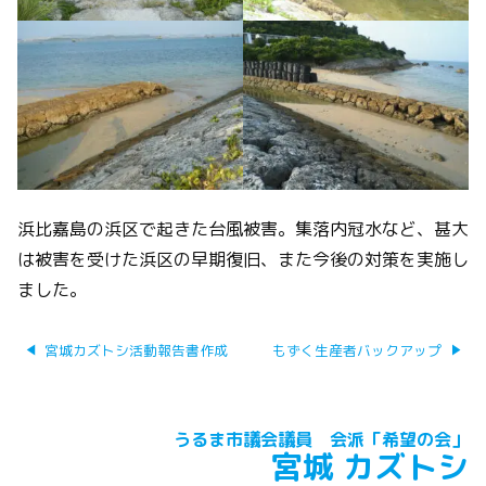
浜比嘉島の浜区で起きた台風被害。集落内冠水など、甚大
は被害を受けた浜区の早期復旧、また今後の対策を実施し
ました。
投
宮城カズトシ活動報告書作成
もずく生産者バックアップ
稿
ナ
ビ
ゲ
うるま市議会議員 会派「希望の会」
ー
宮城 カズトシ